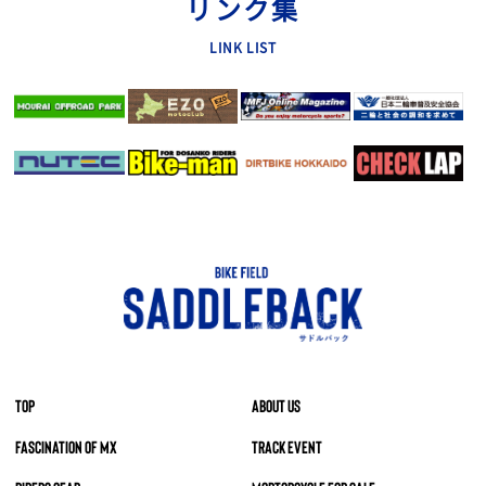
リンク集
LINK LIST
TOP
ABOUT US
FASCINATION OF MX
TRACK EVENT