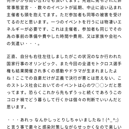
何件かから問い合わせも頂いてます。先週に発令された非
常事態宣言・・数々のイベントが延期、中止に追い込まれ
主催者も頭を抱えてます。ただ参加者も同等の被害を受け
てるのだと思います。一つのイベントを行うには物凄いエ
ネルギーが必要です、これは主催者、参加者も同じでその
為の事前の準備や費やした時間や費用、又は家族や会社へ
の気遣い・・・。
正直、自分も右往左往しましたがこの状況のなか行われた
国家行事のオリンピック、また今回の全道モトクロス選手
権も結果開催され多くの感動やドラマが生まれましたよ
ね！ここでの自粛だけが正義で決行が悪とは思えない、こ
のストレス社会においてのイベントは心のワ◯◯ンだと思
ってます。恐らくこれから先もずうっと続くであろうこの
コロナ禍でどう暮らして行くかは個々の判断でいいんだと
思います。
・・・あれっ なんかしっとりしちゃいましたね！(^_^;)
と言う事で粛々と感染対策しながらせっかくなので楽しい