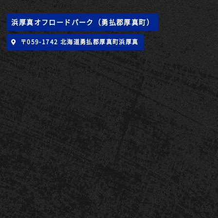
浜厚真オフロードパーク（勇払郡厚真町）
〒059-1742 北海道勇払郡厚真町浜厚真