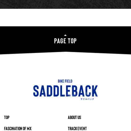
PAGE TOP
TOP
ABOUT US
FASCINATION OF MX
TRACK EVENT