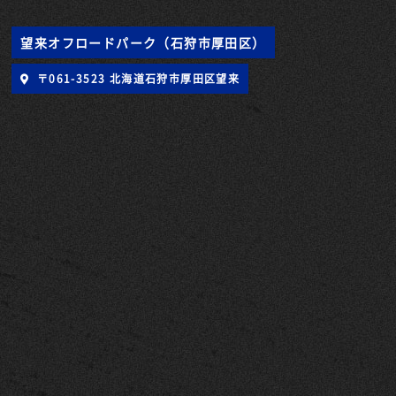
望来オフロードパーク（石狩市厚田区）
〒061-3523 北海道石狩市厚田区望来