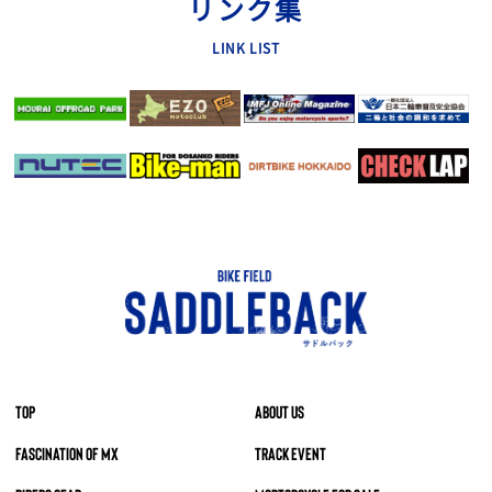
リンク集
LINK LIST
TOP
ABOUT US
FASCINATION OF MX
TRACK EVENT