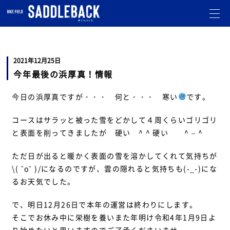
札幌市北区のバイクショップです。
オフロード・モトクロスのことならお任せ下さい。
走行会
も開催しています。
2021年12月25日
今年最後の浜厚真！情報
今日の浜厚真ですが・・・ 何と・・・ 寒い
です。
コースはサラッと被った雪をどかして４周くらいゴリゴリ
と表面を削ってきましたが 硬い ^ ^ 硬い ^ – ^
ただ日が出ると暖かく表面の雪を溶かしてくれて気持ちが
\( ˆoˆ )/になるのですが、雲の隠れると気持ちも(-_-)にな
るお天気でした。
で、明日12月26日で本年の運営は終わりにします。
そこでお休み中に栄樹を養いまた年明け令和4年1月9日よ