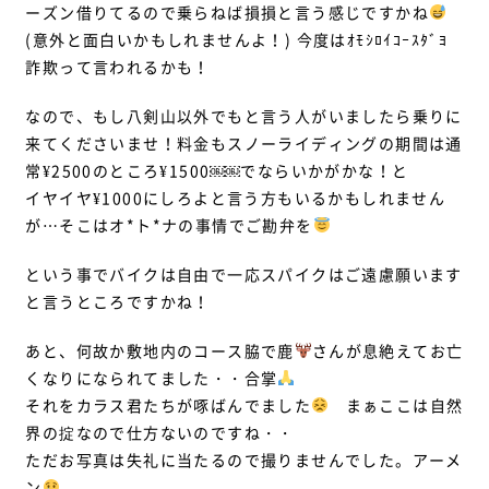
ーズン借りてるので乗らねば損損と言う感じですかね
(意外と面白いかもしれませんよ！) 今度はｵﾓｼﾛｲｺｰｽﾀﾞﾖ
詐欺って言われるかも！
なので、もし八剣山以外でもと言う人がいましたら乗りに
来てくださいませ！料金もスノーライディングの期間は通
常¥2500のところ¥1500￼￼でならいかがかな！と
イヤイヤ¥1000にしろよと言う方もいるかもしれません
が…そこはオ*ト*ナの事情でご勘弁を
という事でバイクは自由で一応スパイクはご遠慮願います
と言うところですかね！
あと、何故か敷地内のコース脇で鹿
さんが息絶えてお亡
くなりになられてました・・合掌
それをカラス君たちが啄ばんでました
まぁここは自然
界の掟なので仕方ないのですね・・
ただお写真は失礼に当たるので撮りませんでした。アーメ
ン