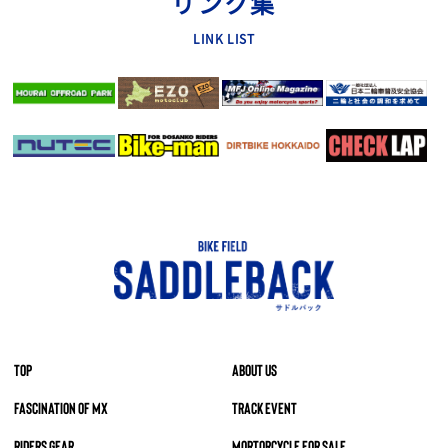
リンク集
LINK LIST
TOP
ABOUT US
FASCINATION OF MX
TRACK EVENT
RIDERS GEAR
MORTORCYCLE FOR SALE