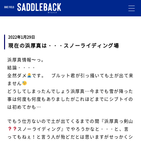
札幌市北区のバイクショップです。
オフロード・モトクロスのことならお任せ下さい。
走行会
も開催しています。
2022年1月29日
現在の浜厚真は・・・スノーライディング場
浜厚真情報〜っ。
結論・・・・
全然ダメ
です。 ブルット君が引っ掻いても土が出て来
ません
どうしてしまったんでしょう浜厚真…今までも雪が降った
事は何度も何度もありましたがこれほどまでにシブトイの
は初めてかも…
でもう仕方ないので土が出てくるまでの間『浜厚真っ剣山
スノーライディング』でやろうかなと・・・と、言
ってもねぇ！と言う人が殆どだとは思いますがせっかくシ