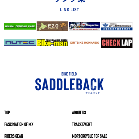
LINK LIST
TOP
ABOUT US
FASCINATION OF MX
TRACK EVENT
RIDERS GEAR
MORTORCYCLE FOR SALE