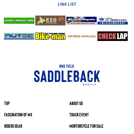
LINK LIST
TOP
ABOUT US
FASCINATION OF MX
TRACK EVENT
RIDERS GEAR
MORTORCYCLE FOR SALE