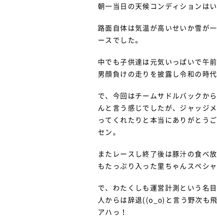
朝一当日の天候コンディションは
路面自体は気温が高いせいか雪が
ースでした。
中でも子供達は元気いっぱいで午
男顔負けの走りを披露し令和の時
で、今回はチームサドルバックから
んと言う感じでしたが、ジャッジメ
ってくれたりと本当にありがとうご
セン。
またレースし終了後は豚汁の食べ放
もたっぷり入った里ちゃんスペシ
で、わたくしも運営計測という名
人からは辞退((o_o)と言う野次
アハっ！