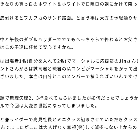
いきなりの真っ白のホワイト＆ホワイトで日曜日の朝にかけて降っ
一皮剥けるとフカフカのサンド路面。と言う事は大方の予想通りサ
前中と午後のダブルヘッダーででてもへっちゃらで終わるとお父さ
代はこの子達に任せて安心ですかね。
は出場者1名(自分を入れて2名)でマーシャルに応援部のJinさ
ントさんからは誠司君と琉君のIAコンビがマーシャルをかって
ざいました。本当は自分とこのメンバーで補えればいいんですけど(
題で無理矢理2、3杯食べてもらいましたが如何だったでしょう
ャルで今回は大変お世話になってしまいました。
目と兼ライダーで高見社長とミニクラス組まさせていただきクラス
も飛んでましたがここは大人げなく無視(笑)して滅多にない上から