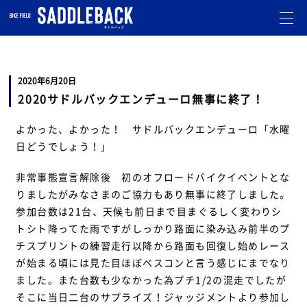
札幌市北区のバイクショップです。
オフロード・モトクロスのことならお任せ下さい。
走行会
も開催しています。
2020年6月20日
2020サドルバックエンデューロ無事に終了！
よかった、よかった！ サドルバックエンデューロ「水曜
日どうでしょう！」
非常事態宣言解除後 初のオフロードバイクイベントとな
りましたがみなさまのご協力もあり無事に終了しました。
参加台数は21台、天候も前日まで目まぐるしく変わりシ
トシト降ってた雨ですがしっかり路面に染み込み前半のプ
チスプリントの練習走行以降から路面も回復し始めレース
が始まる頃には見た目ほぼベスコンと言う感じにまでなり
ました。また台数も少なかった為プチ1/2の混走でしたが
そこに当日二台のサプライズ！ジャッジメントより参加し