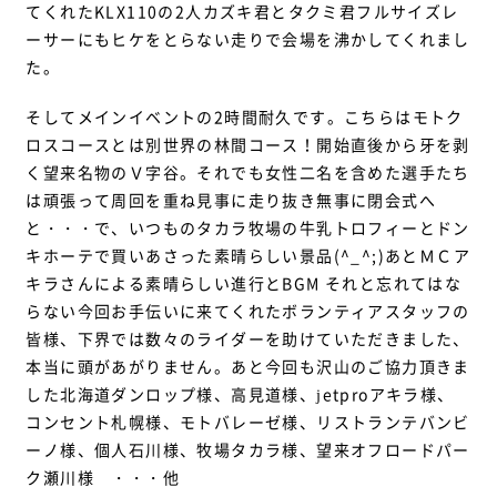
てくれたKLX110の2人カズキ君とタクミ君フルサイズレ
ーサーにもヒケをとらない走りで会場を沸かしてくれまし
た。
そしてメインイベントの2時間耐久です。こちらはモトク
ロスコースとは別世界の林間コース！開始直後から牙を剥
く望来名物のＶ字谷。それでも女性二名を含めた選手たち
は頑張って周回を重ね見事に走り抜き無事に閉会式へ
と・・・で、いつものタカラ牧場の牛乳トロフィーとドン
キホーテで買いあさった素晴らしい景品(^_^;)あとＭＣア
キラさんによる素晴らしい進行とBGM それと忘れてはな
らない今回お手伝いに来てくれたボランティアスタッフの
皆様、下界では数々のライダーを助けていただきました、
本当に頭があがりません。あと今回も沢山のご協力頂きま
した北海道ダンロップ様、高見道様、jetproアキラ様、
コンセント札幌様、モトバレーゼ様、リストランテバンビ
ーノ様、個人石川様、牧場タカラ様、望来オフロードパー
ク瀬川様 ・・・他