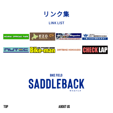
リンク集
LINK LIST
TOP
ABOUT US