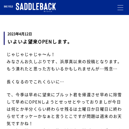
札幌市北区のバイクショップです。
オフロード・モトクロスのことならお任せ下さい。
走行会
も開催しています。
2023年4月12日
いよいよ望来OPENします。
じゃじゃじゃじゃ〜ん！
みなさんお久しぶりです、浜厚真以来の投稿となります。
もう潰れたと思った方もいるかもしれませんが…残念…
長くなるのでこれくらいに…
で、今季は早めに望来にブルット君を帰還させ早めに除雪
して早めにOPENしようとせっせとやっておりましが今日
は何とか半分くらい終わらせ残るは土曜日か日曜日に終わ
らせてオッケーかなぁと言うとこですが問題は週末のお天
気ですかね！